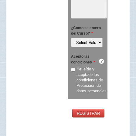
¿Cómo se entero
del Curso?
*
Acepto las
condiciones
*
He leído y
aceptado las
condiciones de
Protección de
datos personales.
REGISTRAR
Joomla forms builder
by