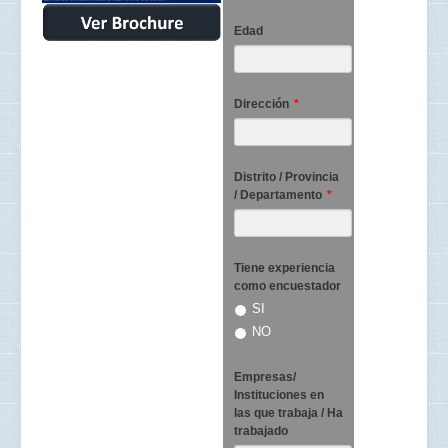
Edad
Dirección
*
Distrito / Provincia
/ Departamento
*
Tiene experiencia
como encuestador
SI
NO
Empresas/
Instituciones en
las que trabaja / Ha
trabajado