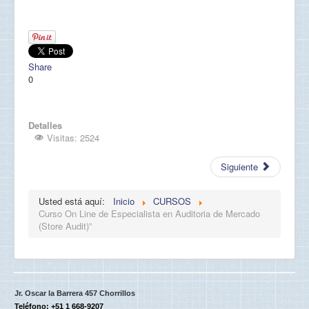
JoomlaShine
Share
0
Detalles
Visitas: 2524
Siguiente
Usted está aquí:
Inicio
CURSOS
Curso On Line de Especialista en Auditoria de Mercado
(Store Audit)”
Jr. Oscar la Barrera 457 Chorrillos
Teléfono: +51 1 668-9207